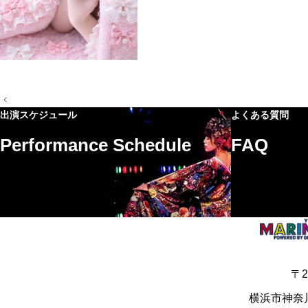
投
稿
出演スケジュール
よくある質問
ナ
ビ
Performance Schedule
FAQ
ゲ
ー
シ
ョ
ン
〒2
横浜市神奈川