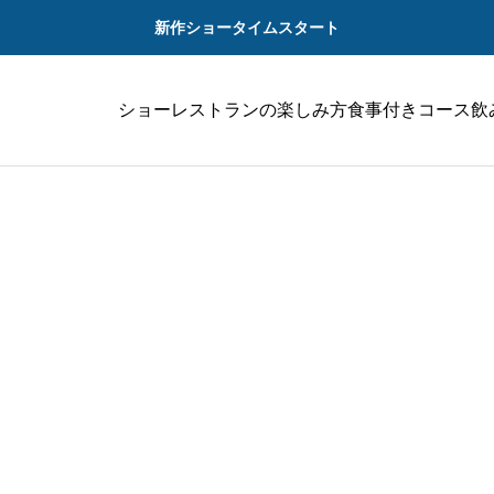
新作ショータイムスタート
ショーレストランの楽しみ方
食事付きコース
飲
LATES
ト。サンプルテキスト。